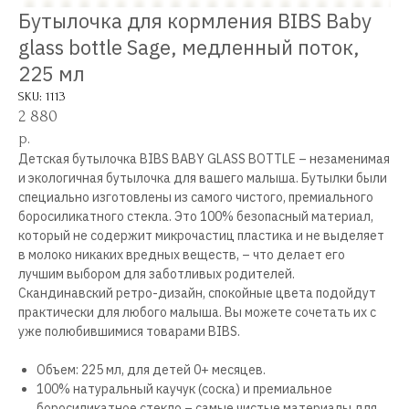
Бутылочка для кормления BIBS Baby
glass bottle Sage, медленный поток,
225 мл
SKU:
1113
2 880
р.
Детская бутылочка BIBS BABY GLASS BOTTLE – незаменимая
и экологичная бутылочка для вашего малыша. Бутылки были
специально изготовлены из самого чистого, премиального
боросиликатного стекла. Это 100% безопасный материал,
который не содержит микрочастиц пластика и не выделяет
в молоко никаких вредных веществ, – что делает его
лучшим выбором для заботливых родителей.
Скандинавский ретро-дизайн, спокойные цвета подойдут
практически для любого малыша. Вы можете сочетать их с
уже полюбившимися товарами BIBS.
Объем: 225 мл, для детей 0+ месяцев.
100% натуральный каучук (соска) и премиальное
боросиликатное стекло – самые чистые материалы для