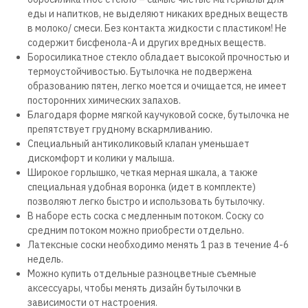
еды и напитков, не выделяют никаких вредных веществ
в молоко/ смеси. Без контакта жидкости с пластиком! Не
содержит бисфенола-А и других вредных веществ.
Боросиликатное стекло обладает высокой прочностью и
термоустойчивостью. Бутылочка не подвержена
образованию пятен, легко моется и очищается, не имеет
посторонних химических запахов.
Благодаря форме мягкой каучуковой соске, бутылочка не
препятствует грудному вскармливанию.
Специальный антиколиковый клапан уменьшает
дискомфорт и колики у малыша.
Широкое горлышко, четкая мерная шкала, а также
специальная удобная воронка (идет в комплекте)
позволяют легко быстро и использовать бутылочку.
В наборе есть соска с медленным потоком. Соску со
средним потоком можно приобрести отдельно.
Латексные соски необходимо менять 1 раз в течение 4-6
недель.
Можно купить отдельные разноцветные съемные
аксессуары, чтобы менять дизайн бутылочки в
зависимости от настроения.