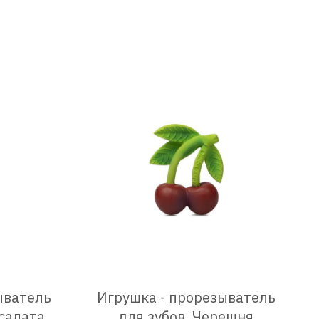
ыватель
Игрушка - прорезыватель
 салата
для зубов, Черешня