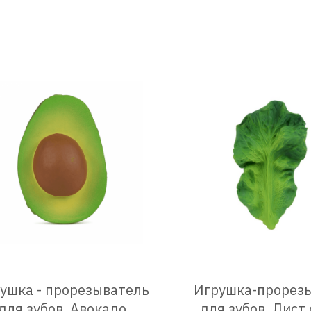
ушка - прорезыватель
Игрушка-прорез
для зубов, Авокадо
для зубов ,Лист