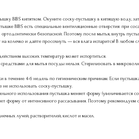
шку BIBS кипятком. Окуните соску-пустышку в кипящую воду, зат
стышке BIBS есть специальные вентиляционные отверстия: при сос
 ортодонтически безопасной. Поэтому после мытья, внутрь пусты
 на колечко и дайте просохнуть — вся влага испарится! В любом с
здействием высоких температур может испортиться.
средствами для мытья посуды нельзя. Стерилизовать в микроволн
 в течение 4-6 недель по гигиеническим причинам. Если пустышка
 не использовать соску-пустышку.
тельного использования пустышка меняет форму (увеличивается с
няет форму от интенсивного рассасывания. Поэтому рекомендуем 
ечных лучей, растворителей, кислот и масел.