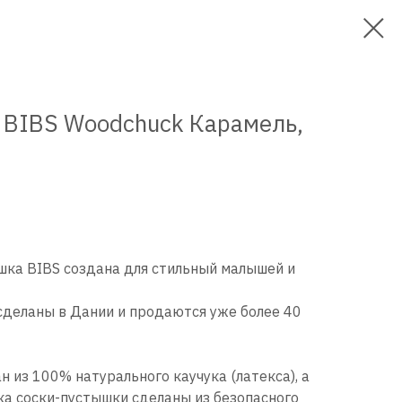
 BIBS Woodchuck Карамель,
шка BIBS создана для стильный малышей и
сделаны в Дании и продаются уже более 40
н из 100% натурального каучука (латекса), а
ка соски-пустышки сделаны из безопасного