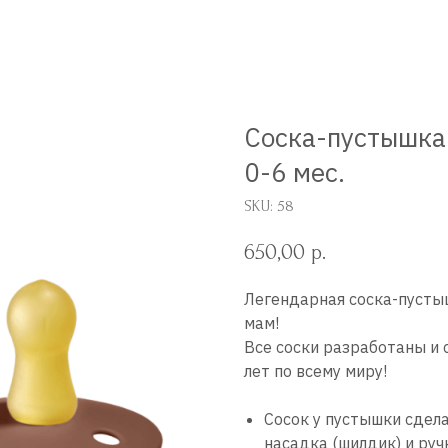
Соска-пустышка
0-6 мес.
SKU:
58
650,00
р.
Легендарная соска-пусты
мам!
Все соски разработаны и 
лет по всему миру!
Сосок у пустышки сдела
насадка (шилдик) и руч