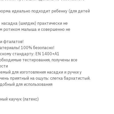
форма идеально подходит ребенку (для детей
 насадка (шилдик) практически не
м ротиком малыша и совершенно не
и фталатов!
материалы! 100% безопасно!
скому стандарту: EN 1400+A1
еобходимые тестирования, получены все
ости
емый для изготовления насадки и ручки у
очень приятный на ощупь: слегка бархатистый.
 удобный для использования
ый каучук (латекс)