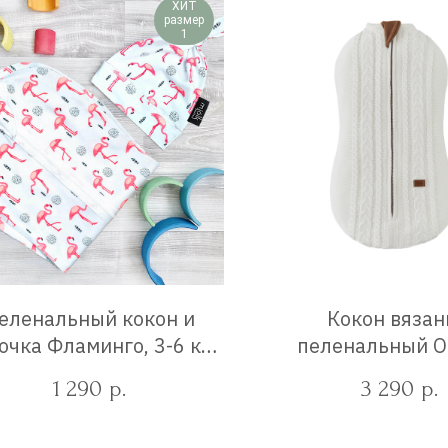
ХИТ
размер
1
еленальный кокон и
Кокон вяза
чка Фламинго, 3-6 кг.,
пеленальный Ol
0-3 мес.
косами Кремовый,
1 290
3 290
р.
р.