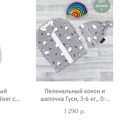
ХИТ
размер
1
ный
Пеленальный кокон и
iver с
шапочка Гуси, 3-6 кг,, 0-3
 0-3 мес
мес.
1 290
р.