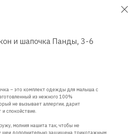
кон и шапочка Панды, 3-6
очка – это комплект одежды для малыша с
изготовленный из нежного 100%
орый не вызывает аллергии, дарит
и спокойствие.
ужу, молния нашита так, чтобы не
а у шеи дополнительно защищена трикотажным