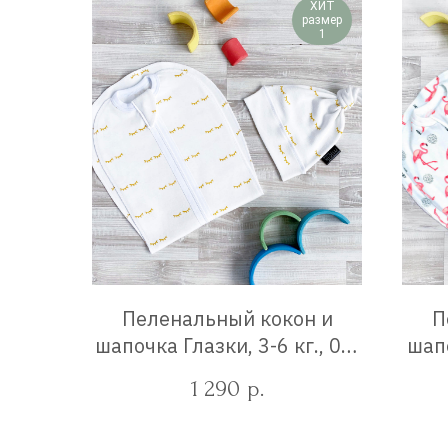
ХИТ
размер
1
Пеленальный кокон и
П
шапочка Глазки, 3-6 кг., 0-3
шапо
мес.
1 290
р.