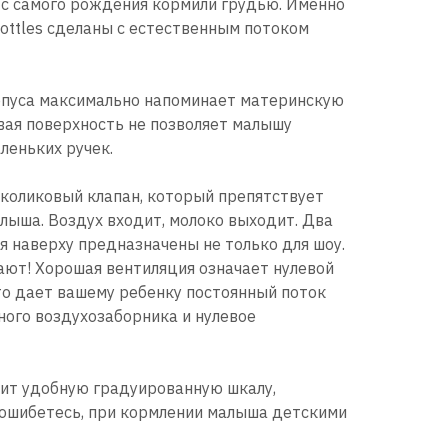
 с самого рождения кормили грудью. Именно
ottles сделаны с естественным потоком
пуса максимально напоминает материнскую
овая поверхность не позволяет малышу
леньких ручек.
коликовый клапан, который препятствует
лыша. Воздух входит, молоко выходит. Два
 наверху предназначены не только для шоу.
ают! Хорошая вентиляция означает нулевой
то дает вашему ребенку постоянный поток
ного воздухозаборника и нулевое
ит удобную градуированную шкалу,
 ошибетесь, при кормлении малыша детскими