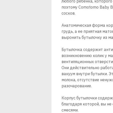
любого ребенка, которого
поэтому Comotomo Baby B
сосков.
Анатомическая форма кор
грудь, а ее приятная мат
выронить бутылочку из ма
Бутылочка содержит анти
возникновению колик у ма
вентиляционных отверстия
Они действительно работ
вакуум внутри бутылки. Э
молока, отсутствие ненуж
разочарование.
Корпус бутылочки содерж
благодаря которой, вы не
смесями.