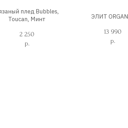
язаный плед Bubbles,
ЭЛИТ ORGAN
Toucan, Минт
13 990
2 250
р.
р.