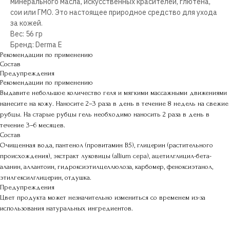
минерального масла, искусственных красителей, глютена,
сои или ГМО. Это настоящее природное средство для ухода
за кожей.
Вес: 56 гр
Бренд: Derma E
Рекомендации по применению
Состав
Предупреждения
Рекомендации по применению
Выдавите небольшое количество геля и мягкими массажными движениями
нанесите на кожу. Наносите 2–3 раза в день в течение 8 недель на свежие
рубцы. На старые рубцы гель необходимо наносить 2 раза в день в
течение 3–6 месяцев.
Состав
Очищенная вода, пантенол (провитамин B5), глицерин (растительного
происхождения), экстракт луковицы (allium cepa), ацетилглицил-бета-
аланин, аллантоин, гидроксиэтилцеллюлоза, карбомер, феноксиэтанол,
этилгексилглицерин, отдушка.
Предупреждения
Цвет продукта может незначительно измениться со временем из-за
использования натуральных ингредиентов.