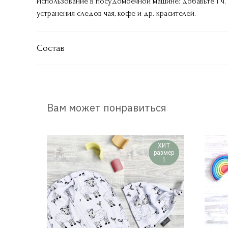
Использование в посудомоечной машине: добавьте 1 ч.
устранения следов чая, кофе и др. красителей.
Состав
Вам может понравиться
ХИТ
размер
1