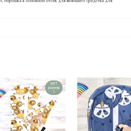
 л. порошка в основной отсек для моющего средства для
ХИТ
размер
1